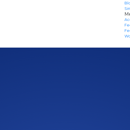
Bl
Si
M
Ac
Fe
Fe
Wo