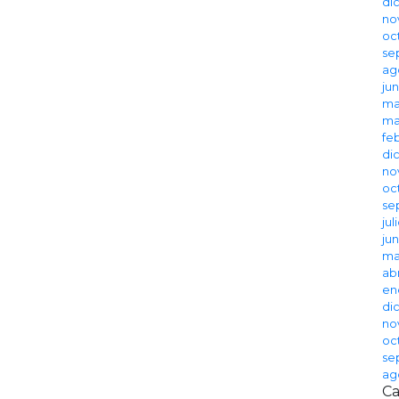
di
no
oc
se
ag
ju
ma
ma
fe
di
no
oc
se
jul
ju
ma
abr
en
di
no
oc
se
ag
Ca