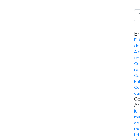
Se
VIRTUAL
TASA DE CAMBIO
NOSOTROS
OFICINAS
BLOG
CO
En
El
des
Al
en
Gu
re
Có
En
Gu
cu
Co
Ar
jul
ma
abr
ma
fe