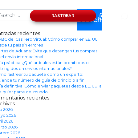
arch
NTACTO
RASTREAR
tradas recientes
 ABC del Casillero Virtual: Cómo comprar en EE. UU.
de tu país sin errores
ertas de Aduana: Evita que detengan tus compras
 el envío internacional
ía práctica: ¿Qué artículos están prohibidos o
stringidos en envíos internacionales?
mo rastrear tu paquete como un experto:
tiende tu número de guía de principio a fin
ía definitiva: Cómo enviar paquetes desde EE. UU. a
alquier parte del mundo
mentarios recientes
chivos
io 2026
yo 2026
il 2026
rzo 2026
brero 2026