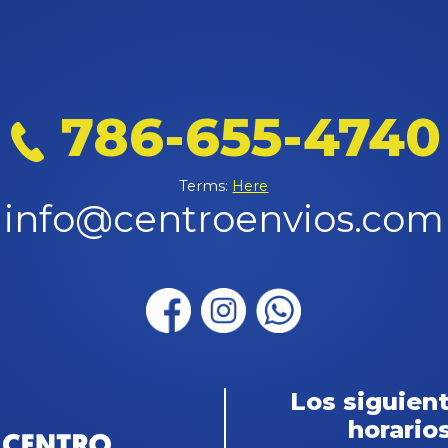
786-655-4740
Terms:
Here
info@centroenvios.com
Los siguien
horarios