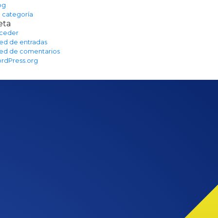
og
n categoría
eta
ceder
ed de entradas
ed de comentarios
rdPress.org