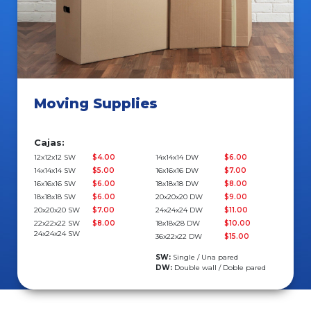
Moving Supplies
Cajas:
12x12x12 SW
$4.00
14x14x14 DW
$6.00
14x14x14 SW
$5.00
16x16x16 DW
$7.00
16x16x16 SW
$6.00
18x18x18 DW
$8.00
18x18x18 SW
$6.00
20x20x20 DW
$9.00
20x20x20 SW
$7.00
24x24x24 DW
$11.00
22x22x22 SW
$8.00
18x18x28 DW
$10.00
24x24x24 SW
36x22x22 DW
$15.00
SW:
Single / Una pared
DW:
Double wall / Doble pared